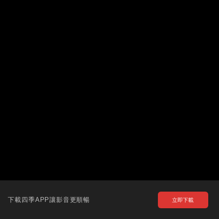
下載四季APP讓影音更順暢
立即下載