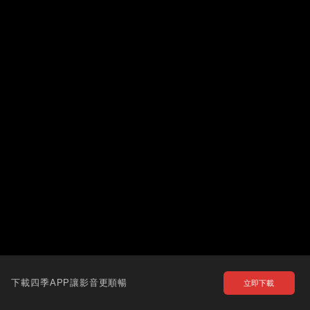
下載四季APP讓影音更順暢
立即下載