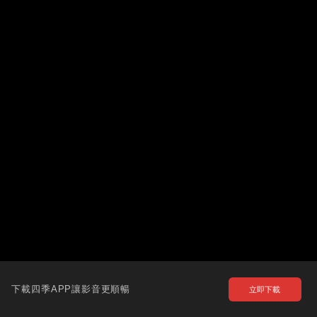
下載四季APP讓影音更順暢
立即下載