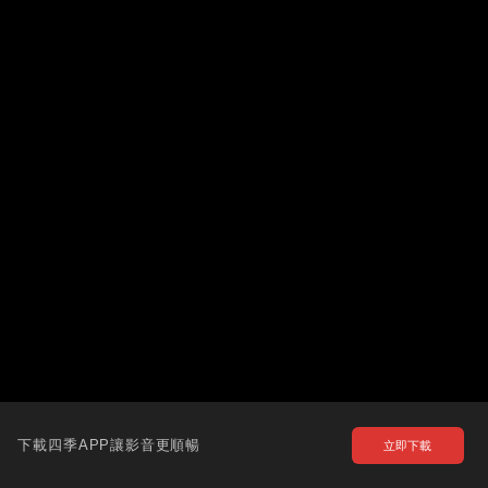
下載四季APP讓影音更順暢
立即下載