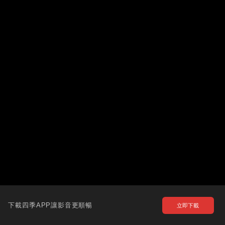
下載四季APP讓影音更順暢
立即下載