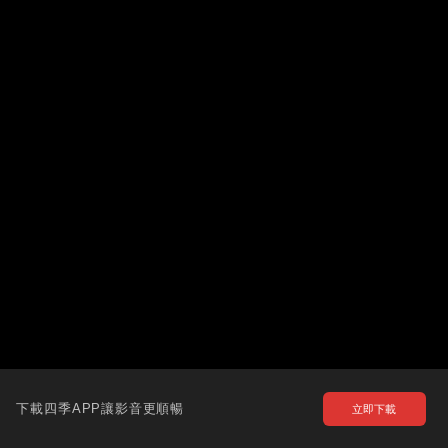
下載四季APP讓影音更順暢
立即下載