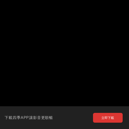
下載四季APP讓影音更順暢
立即下載