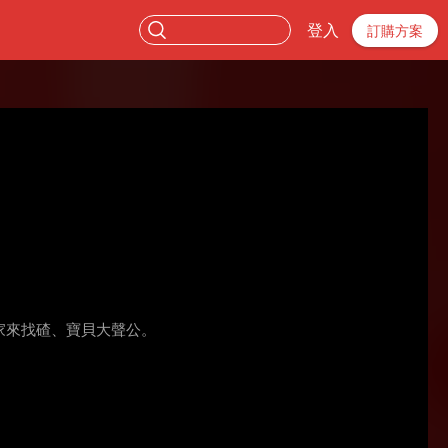
登入
訂購方案
家來找碴、寶貝大聲公。