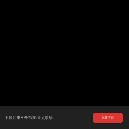
下載四季APP讓影音更順暢
立即下載