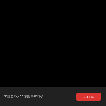
下載四季APP讓影音更順暢
立即下載