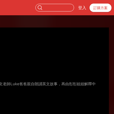
登入
訂購方案
老師Luke爸爸親自朗誦英文故事，再由彤彤姐姐解釋中