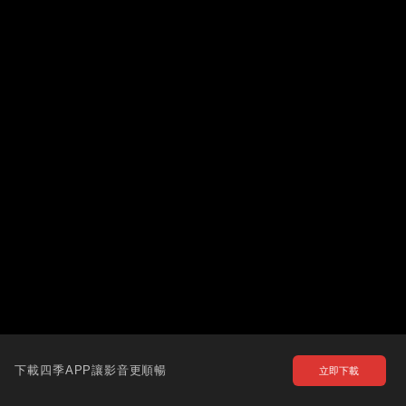
下載四季APP讓影音更順暢
立即下載