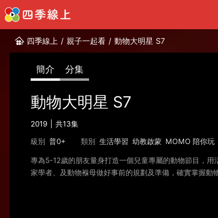
四季線上
/
親子一起看
/
動物大明星 S7
簡介
分集
動物大明星 S7
2019
共13集
級別
普0+
類別
生活學習
幼教啟蒙
MOMO 陪你玩
專為5-12歲的朋友量身打造一個兒童專屬的動物節目，
家學者、及動物褓母做好事前的規劃及準備，確實掌握動物