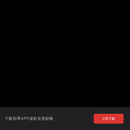
下載四季APP讓影音更順暢
立即下載