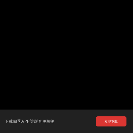
下載四季APP讓影音更順暢
立即下載