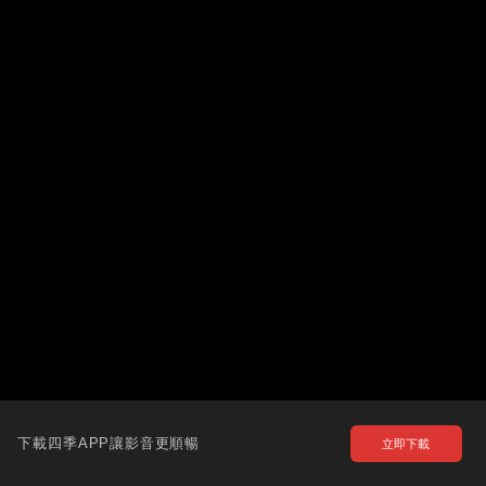
下載四季APP讓影音更順暢
立即下載