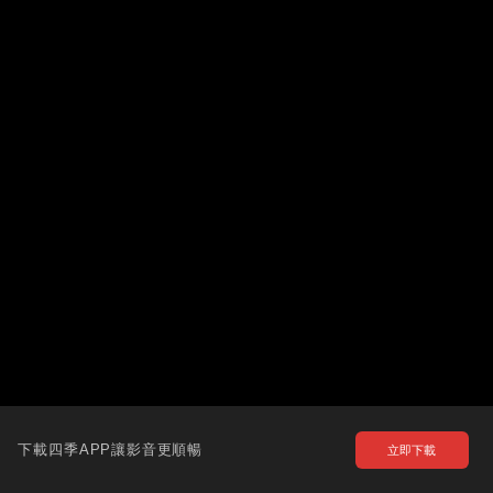
下載四季APP讓影音更順暢
立即下載