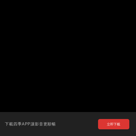
下載四季APP讓影音更順暢
立即下載