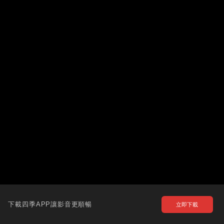
下載四季APP讓影音更順暢
立即下載