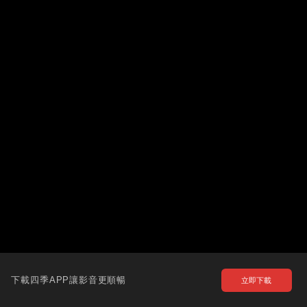
下載四季APP讓影音更順暢
立即下載