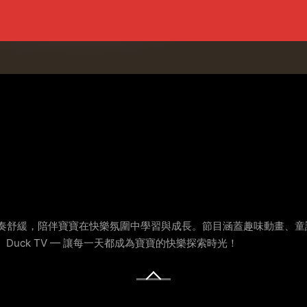
、節奏舒緩，陪伴寶寶在快樂氛圍中學習與成長。節目涵蓋趣味動畫、
uck TV — 讓每一天都成為寶寶的快樂探索時光！