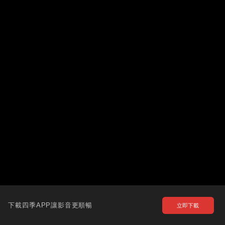
下載四季APP讓影音更順暢
立即下載