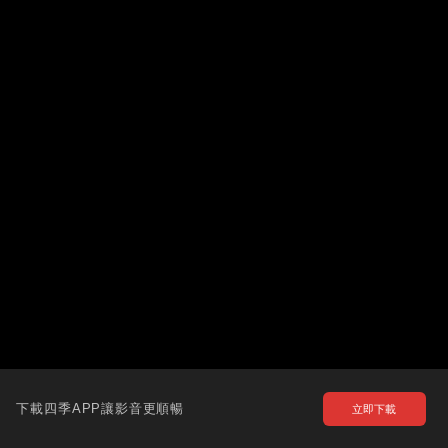
下載四季APP讓影音更順暢
立即下載