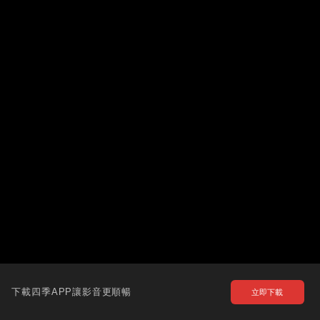
下載四季APP讓影音更順暢
立即下載