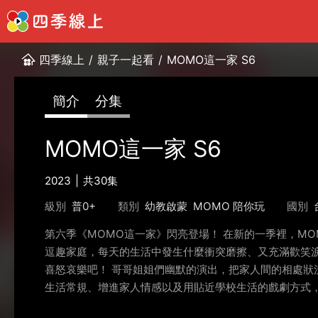
四季線上
/
親子一起看
/
MOMO這一家 S6
簡介
分集
MOMO這一家 S6
2023
共30集
級別
普0+
類別
幼教啟蒙
MOMO 陪你玩
國別
第六季《MOMO這一家》閃亮登場！ 在新的一季裡，M
逗趣家庭，每天的生活中發生什麼衝突磨擦、又充滿歡笑淚
喜怒哀樂吧！ 哥哥姐姐們幽默的演出，把家人間的相處
生活常規、增進家人情感以及用貼近學校生活的戲劇方式