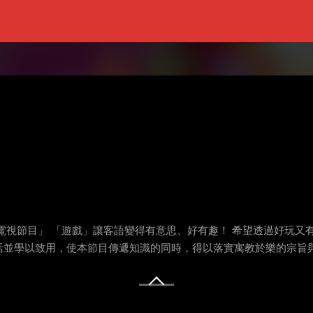
電視節目」 「遊戲」讓客語變得有意思、好有趣！ 希望透過好玩又
活並學以致用，使本節目傳遞知識的同時，得以落實寓教於樂的宗旨