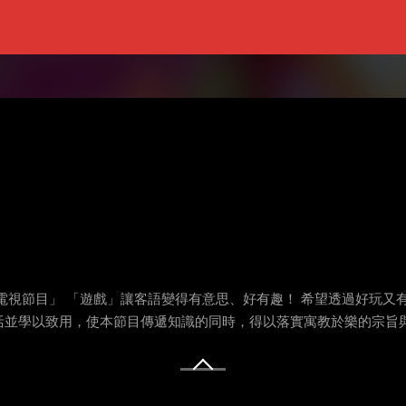
電視節目」 「遊戲」讓客語變得有意思、好有趣！ 希望透過好玩又
活並學以致用，使本節目傳遞知識的同時，得以落實寓教於樂的宗旨