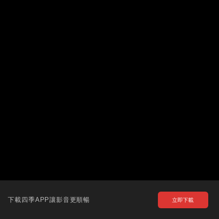
下載四季APP讓影音更順暢
立即下載