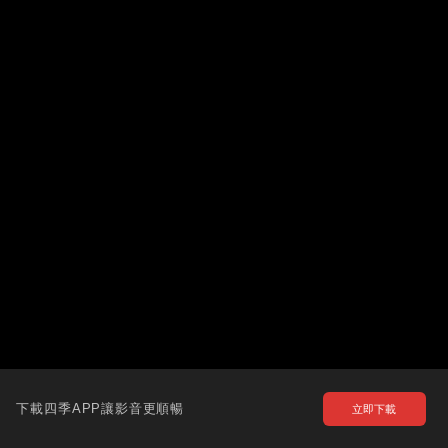
下載四季APP讓影音更順暢
立即下載