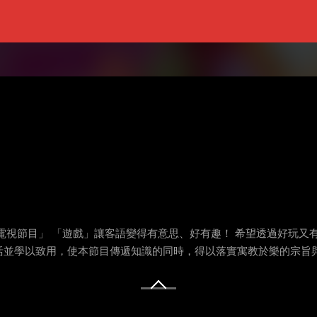
電視節目」 「遊戲」讓客語變得有意思、好有趣！ 希望透過好玩又
活並學以致用，使本節目傳遞知識的同時，得以落實寓教於樂的宗旨