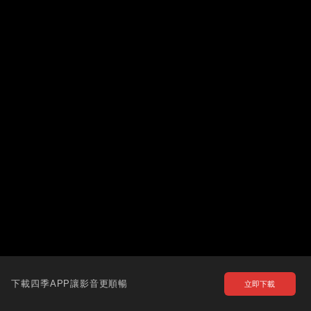
下載四季APP讓影音更順暢
立即下載