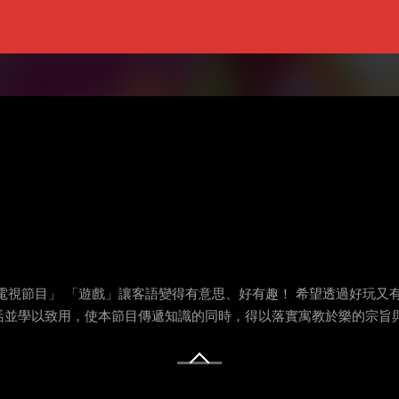
電視節目」 「遊戲」讓客語變得有意思、好有趣！ 希望透過好玩又
活並學以致用，使本節目傳遞知識的同時，得以落實寓教於樂的宗旨