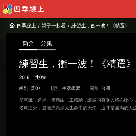
四季線上
/
親子一起看
/
練習生，衝一波！《精選》
簡介
分集
練習生，衝一波！《精選》
2018
共0集
級別
普0+
類別
生活學習
國別
台灣
簡單說，這是一個藉由志工體驗，讓感同身受與將心比心
名就之外，還能成為別人生命中的天使，這才是圓滿的人