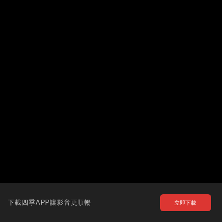
下載四季APP讓影音更順暢
立即下載