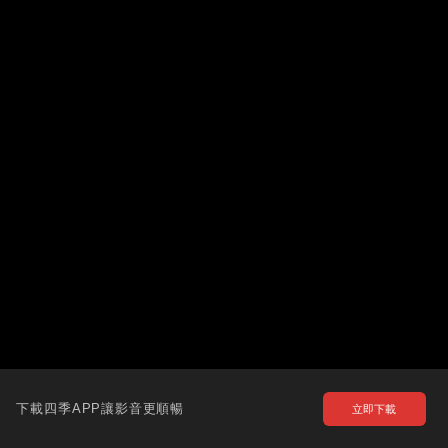
下載四季APP讓影音更順暢
立即下載