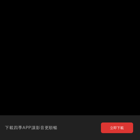
下載四季APP讓影音更順暢
立即下載