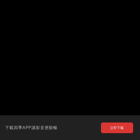
下載四季APP讓影音更順暢
立即下載