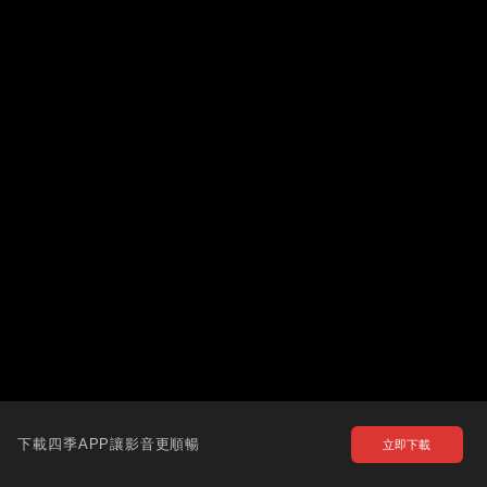
下載四季APP讓影音更順暢
立即下載