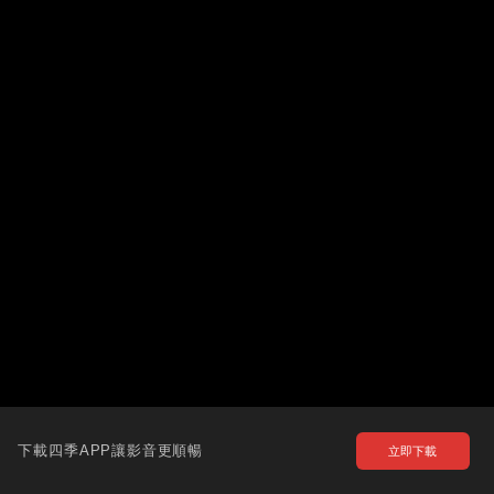
下載四季APP讓影音更順暢
立即下載