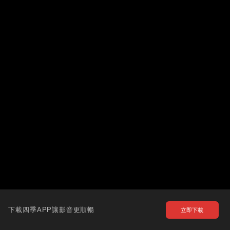
下載四季APP讓影音更順暢
立即下載