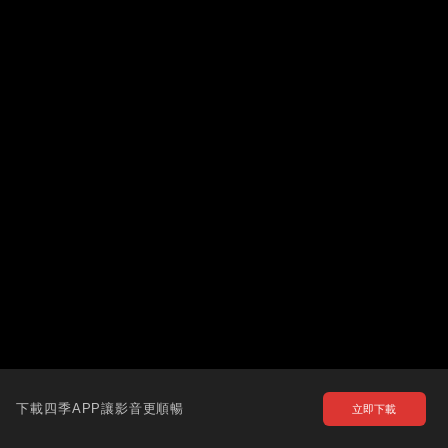
下載四季APP讓影音更順暢
立即下載