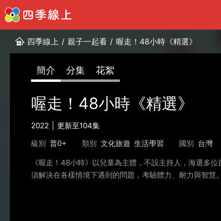
四季線上
/
親子一起看
/
喔走！48小時《精選》
簡介
分集
花絮
喔走！48小時《精選》
2022
更新至104集
級別
普0+
類別
文化旅遊
生活學習
國別
台灣
《喔走！48小時》以兒童為主體，不設主持人，海選多位
須解決在各樣情境下遇到的問題，考驗體力、耐力與智慧