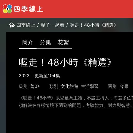
四季線上
/
親子一起看
/
喔走！48小時《精選》
簡介
分集
花絮
喔走！48小時《精選》
2022
更新至104集
級別
普0+
類別
文化旅遊
生活學習
國別
台灣
《喔走！48小時》以兒童為主體，不設主持人，海選多位
須解決在各樣情境下遇到的問題，考驗體力、耐力與智慧