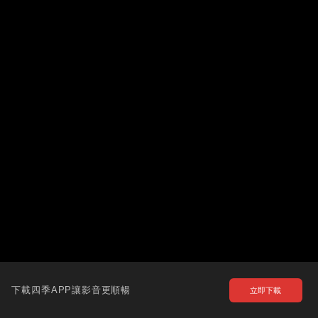
下載四季APP讓影音更順暢
立即下載