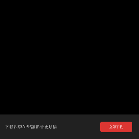
下載四季APP讓影音更順暢
立即下載