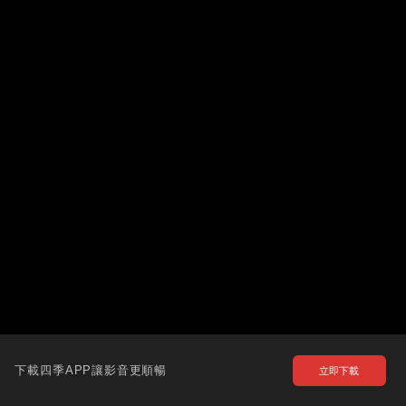
下載四季APP讓影音更順暢
立即下載