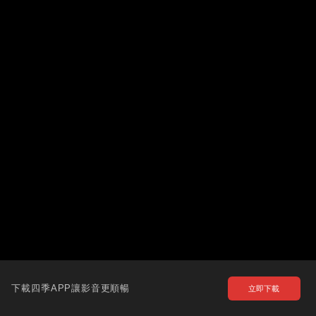
下載四季APP讓影音更順暢
立即下載