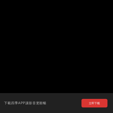
下載四季APP讓影音更順暢
立即下載