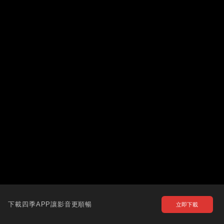
下載四季APP讓影音更順暢
立即下載