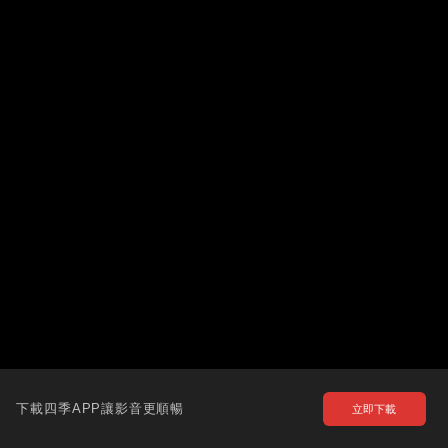
下載四季APP讓影音更順暢
立即下載